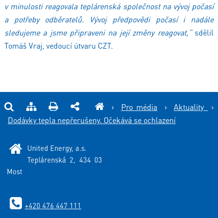
v minulosti reagovala teplárenská společnost na vývoj počasí
a potřeby odběratelů. Vývoj předpovědi počasí i nadále
sledujeme a jsme připraveni na její změny reagovat,“
sdělil
Tomáš Vraj, vedoucí útvaru CZT.
›
Pro média
›
Aktuality
›
Dodávky tepla nepřerušeny. Očekává se ochlazení
United Energy, a.s.
Teplárenská 2, 434 03
Most
+420 476 447 111