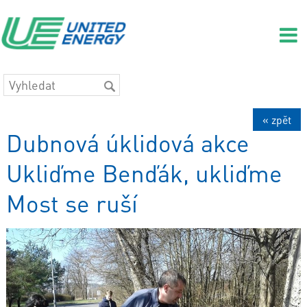
« zpět
Dubnová úklidová akce
Ukliďme Benďák, ukliďme
Most se ruší