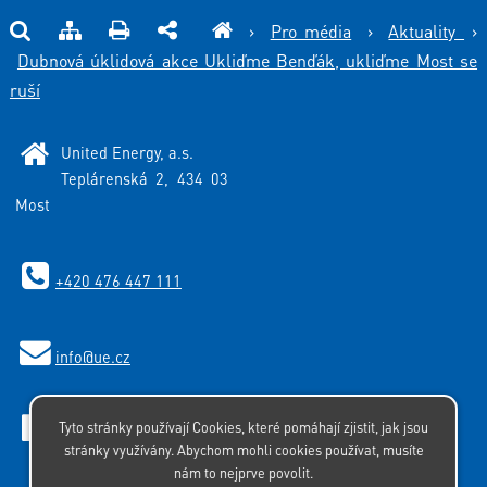
›
Pro média
›
Aktuality
›
Dubnová úklidová akce Ukliďme Benďák, ukliďme Most se
ruší
United Energy, a.s.
Teplárenská 2, 434 03
Most
+420 476 447 111
info
@ue.cz
Tyto stránky používají Cookies, které pomáhají zjistit, jak jsou
Facebook
stránky využívány. Abychom mohli cookies používat, musíte
nám to nejprve povolit.