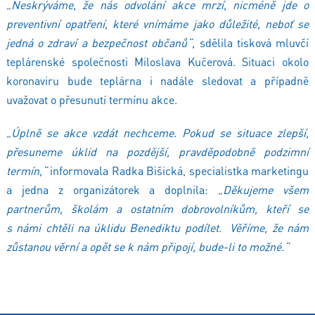
„Neskrýváme, že nás odvolání akce mrzí, nicméně jde o
preventivní opatření, které vnímáme jako důležité, neboť se
jedná o zdraví a bezpečnost občanů“,
sdělila tisková mluvčí
teplárenské společnosti Miloslava Kučerová. Situaci okolo
koronaviru bude teplárna i nadále sledovat a případně
uvažovat o přesunutí termínu akce.
„Úplně se akce vzdát nechceme. Pokud se situace zlepší,
přesuneme úklid na pozdější, pravděpodobně podzimní
termín,“
informovala Radka Bišická, specialistka marketingu
a jedna z organizátorek a doplnila:
„Děkujeme všem
partnerům, školám a ostatním dobrovolníkům, kteří se
s námi chtěli na úklidu Benediktu podílet. Věříme, že nám
zůstanou věrní a opět se k nám připojí, bude-li to možné.“