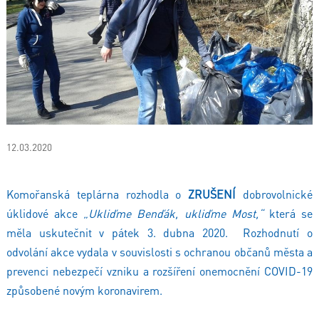
12.03.2020
Komořanská teplárna rozhodla o
ZRUŠENÍ
dobrovolnické
úklidové akce
„Ukliďme Benďák, ukliďme Most,“
která se
měla uskutečnit v pátek 3. dubna 2020. Rozhodnutí o
odvolání akce vydala v souvislosti s ochranou občanů města a
prevenci nebezpečí vzniku a rozšíření onemocnění COVID-19
způsobené novým koronavirem.