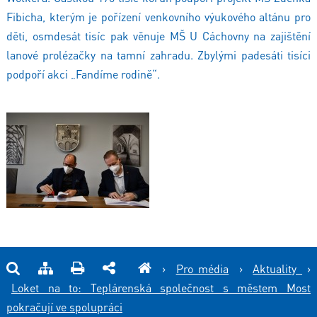
Fibicha, kterým je pořízení venkovního výukového altánu pro
děti, osmdesát tisíc pak věnuje MŠ U Cáchovny na zajištění
lanové prolézačky na tamní zahradu. Zbylými padesáti tisíci
podpoří akci „Fandíme rodině“.
›
Pro média
›
Aktuality
›
Loket na to: Teplárenská společnost s městem Most
pokračují ve spolupráci