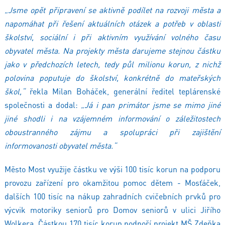
„Jsme opět připravení se aktivně podílet na rozvoji města a
napomáhat při řešení aktuálních otázek a potřeb v oblasti
školství, sociální i při aktivním využívání volného času
obyvatel města. Na projekty města darujeme stejnou částku
jako v předchozích letech, tedy půl milionu korun, z nichž
polovina poputuje do školství, konkrétně do mateřských
škol,“
řekla Milan Boháček, generální ředitel teplárenské
společnosti a dodal:
„Já i pan primátor jsme se mimo jiné
jiné shodli i na vzájemném informování o záležitostech
oboustranného zájmu a spolupráci při zajištění
informovanosti obyvatel města.“
Město Most využije částku ve výši 100 tisíc korun na podporu
provozu zařízení pro okamžitou pomoc dětem - Mosťáček,
dalších 100 tisíc na nákup zahradních cvičebních prvků pro
výcvik motoriky seniorů pro Domov seniorů v ulici Jiřího
Wolkera. Částkou 170 tisíc korun podpoří projekt MŠ Zdeňka