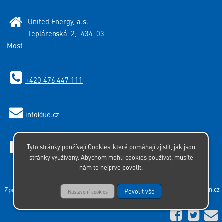
United Energy, a.s.
Teplárenská 2, 434 03
Most
+420 476 447 111
info
@ue.cz
Tyto stránky používají Cookies, které pomáhají zjistit, jak jsou
Facebook
stránky využívány. Abychom mohli cookies používat, musíte
nám to nejprve povolit.
Zpracování osobních údajů
|
Zásady Cookies
© 2026 Insion.cz