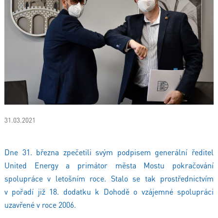
31.03.2021
Dne 31. března zpečetili svým podpisem generální ředitel
United Energy a primátor města Mostu pokračování
spolupráce v letošním roce. Stalo se tak prostřednictvím
v pořadí již 18. dodatku k Dohodě o vzájemné spolupráci
uzavřené v roce 2006.