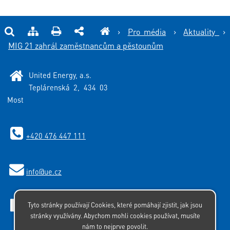
›
Pro média
›
Aktuality
›
MIG 21 zahrál zaměstnancům a pěstounům
United Energy, a.s.
Teplárenská 2, 434 03
Most
+420 476 447 111
info
@ue.cz
Tyto stránky používají Cookies, které pomáhají zjistit, jak jsou
Facebook
stránky využívány. Abychom mohli cookies používat, musíte
nám to nejprve povolit.