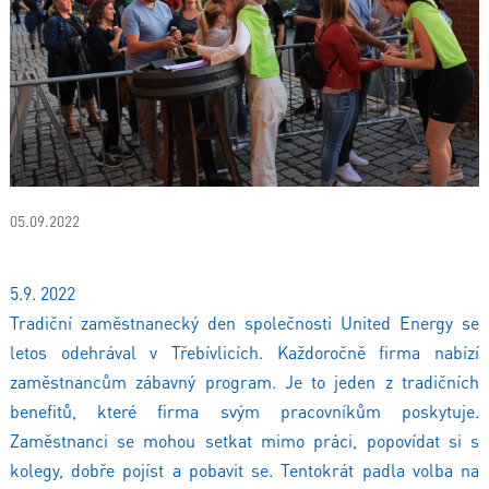
05.09.2022
5.9. 2022
Tradiční zaměstnanecký den společnosti United Energy se
letos odehrával v Třebívlicích. Každoročně firma nabízí
zaměstnancům zábavný program. Je to jeden z tradičních
benefitů, které firma svým pracovníkům poskytuje.
Zaměstnanci se mohou setkat mimo práci, popovídat si s
kolegy, dobře pojíst a pobavit se. Tentokrát padla volba na