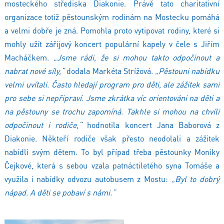
mosteckého střediska Diakonie. Právě tato charitativní
organizace totiž pěstounským rodinám na Mostecku pomáhá
a velmi dobře je zná. Pomohla proto vytipovat rodiny, které si
mohly užít zářijový koncert populární kapely v čele s Jiřím
Macháčkem.
„Jsme rádi, že si mohou takto odpočinout a
nabrat nové síly,“
dodala Markéta Strížová.
„Pěstouni nabídku
velmi uvítali. Často hledají program pro děti, ale zážitek sami
pro sebe si nepřipraví. Jsme zkrátka víc orientováni na děti a
na pěstouny se trochu zapomíná. Takhle si mohou na chvíli
odpočinout i rodiče,“
hodnotila koncert Jana Baborová z
Diakonie. Někteří rodiče však přesto neodolali a zážitek
nabídli svým dětem. To byl případ třeba pěstounky Moniky
Čejkové, která s sebou vzala patnáctiletého syna Tomáše a
využila i nabídky odvozu autobusem z Mostu:
„Byl to dobrý
nápad. A děti se pobaví s námi.“