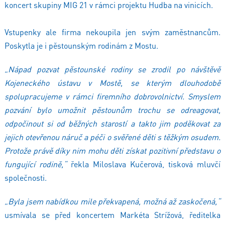
koncert skupiny MIG 21 v rámci projektu Hudba na vinicích.
Vstupenky ale firma nekoupila jen svým zaměstnancům.
Poskytla je i pěstounským rodinám z Mostu.
„Nápad pozvat pěstounské rodiny se zrodil po návštěvě
Kojeneckého ústavu v Mostě, se kterým dlouhodobě
spolupracujeme v rámci firemního dobrovolnictví. Smyslem
pozvání bylo umožnit pěstounům trochu se odreagovat,
odpočinout si od běžných starostí a takto jim poděkovat za
jejich otevřenou náruč a péči o svěřené děti s těžkým osudem.
Protože právě díky nim mohu děti získat pozitivní představu o
fungující rodině,“
řekla Miloslava Kučerová, tisková mluvčí
společnosti.
„Byla jsem nabídkou mile překvapená, možná až zaskočená,“
usmívala se před koncertem Markéta Strížová, ředitelka