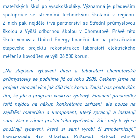
mateřských škol po vysokoškoláky. Významná je především
spolupráce se středními technickými školami v regionu.
Z nich pak nejdéle trvá partnerství se Střední průmyslovou
školou a Vyšší odbornou školou v Chomutově. Právě této
škole věnovala United Energy finanční dar na pokračování
etapového projektu rekonstrukce laboratoří elektrického
měření a kovodílen ve výši 36 500 korun.
„Na zlepšení vybavení dílen a laboratoří chomutovské
průmyslovky se podílíme již od roku 2008. Celkem jsme na
projekt věnovali více jak 450 tisíc korun. Zaujal nás především
tím, že jde o program veskrze výukový. Finanční prostředky
totiž nejdou na nákup konkrétního zařízení, ale pouze na
zajištění materiálu a komponent, který zpracují a instalují
sami žáci v rámci praktického vyučování. Žáci tedy k výuce
používají vybavení, které si sami vyrobí či zmodernizují,“
komentovala dar Miloslava Kučerová, tisková mluvčí