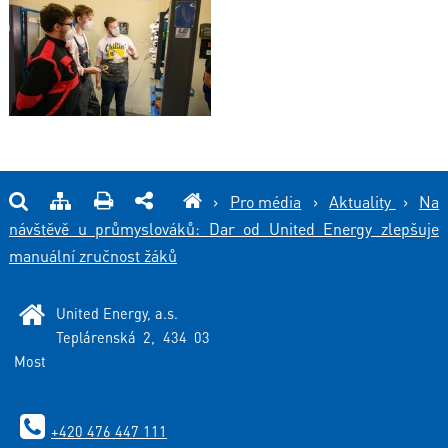
›
Pro média
›
Aktuality
›
Na
návštěvě u průmyslováků: Dar od United Energy zlepšuje
manuální zručnost žáků
United Energy, a.s.
Teplárenská 2, 434 03
Most
+420 476 447 111