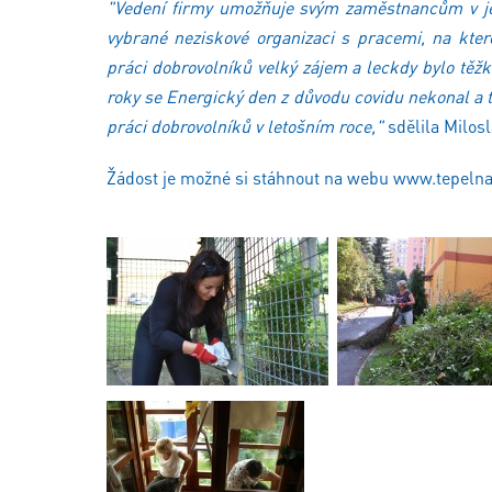
"Vedení firmy umožňuje svým zaměstnancům v je
vybrané neziskové organizaci s pracemi, na kter
práci dobrovolníků velký zájem a leckdy bylo těž
roky se Energický den z důvodu covidu nekonal a ta
práci dobrovolníků v letošním roce,"
sdělila Milos
Žádost je možné si stáhnout na webu www.tepelnap