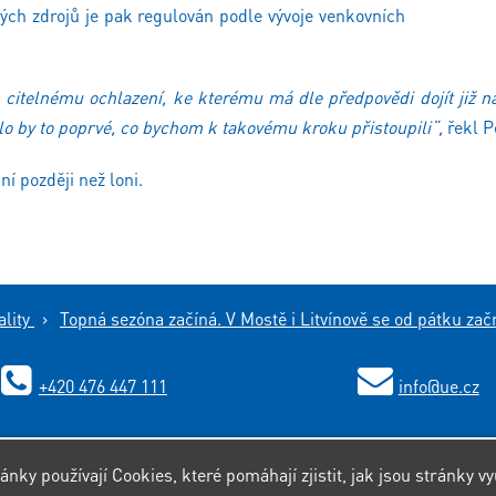
vých zdrojů je pak regulován podle vývoje venkovních
telnému ochlazení, ke kterému má dle předpovědi dojít již na 
ylo by to poprvé, co bychom k takovému kroku přistoupili“,
řekl P
í později než loni.
ality
›
Topná sezóna začíná. V Mostě i Litvínově se od pátku začn
+420 476 447 111
info
@ue.cz
ránky používají Cookies, které pomáhají zjistit, jak jsou stránky vy