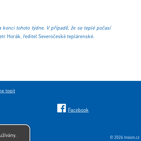
konci tohoto týdne. V případě, že se teplé počasí
etr Horák, ředitel Severočeské teplárenské.
e topit
Facebook
užívány.
© 2026 Insion.cz