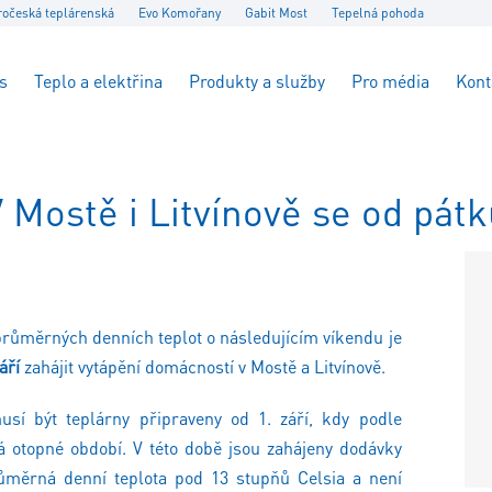
ročeská teplárenská
Evo Komořany
Gabit Most
Tepelná pohoda
s
Teplo a elektřina
Produkty a služby
Pro média
Kont
 Mostě i Litvínově se od pátk
růměrných denních teplot o následujícím víkendu je
áří
zahájit vytápění domácností v Mostě a Litvínově.
musí být teplárny připraveny od 1. září, kdy podle
 otopné období. V této době jsou zahájeny dodávky
růměrná denní teplota pod 13 stupňů Celsia a není