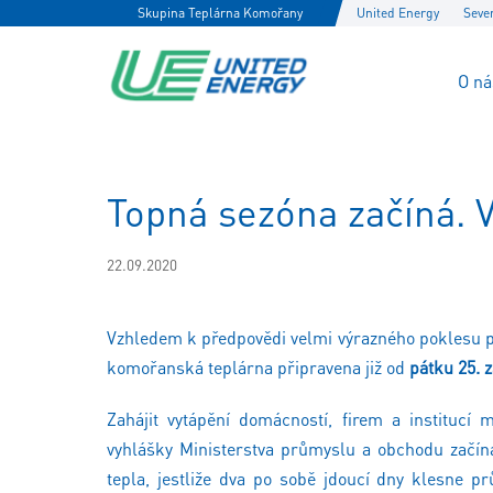
Skupina Teplárna Komořany
United Energy
Seve
O ná
Topná sezóna začíná. V
22.09.2020
Vzhledem k předpovědi velmi výrazného poklesu p
komořanská teplárna připravena již od
pátku 25. z
Zahájit vytápění domácností, firem a institucí 
vyhlášky Ministerstva průmyslu a obchodu začíná
tepla, jestliže dva po sobě jdoucí dny klesne p