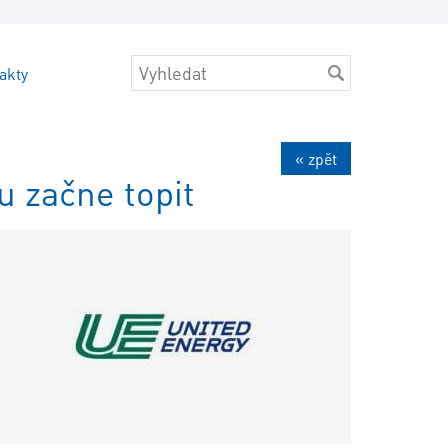
akty
« zpět
u začne topit