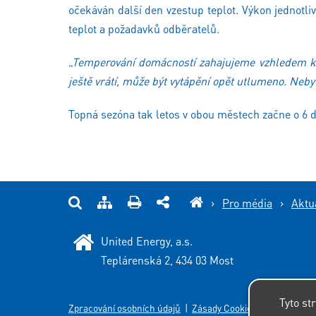
očekáván další den vzestup teplot. Výkon jednotli
teplot a požadavků odběratelů.
„Temperování domácností zahajujeme vzhledem k ci
ještě vrátí, může být vytápění opět utlumeno. Neb
Topná sezóna tak letos v obou městech začne o 6 dn
›
Pro média
›
Aktu
United Energy, a.s.
Teplárenská 2, 434 03 Most
Tyto st
Zpracování osobních údajů
|
Zásady Cookies