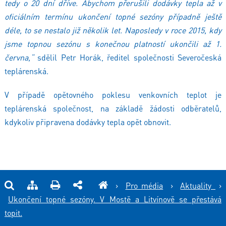
tedy o 20 dní dříve. Abychom přerušili dodávky tepla až v
oficiálním termínu ukončení topné sezóny případně ještě
déle, to se nestalo již několik let. Naposledy v roce 2015, kdy
jsme topnou sezónu s konečnou platností ukončili až 1.
června,“
sdělil Petr Horák, ředitel společnosti Severočeská
teplárenská.
V případě opětovného poklesu venkovních teplot je
teplárenská společnost, na základě žádosti odběratelů,
kdykoliv připravena dodávky tepla opět obnovit.
›
Pro média
›
Aktuality
›
Ukončení topné sezóny. V Mostě a Litvínově se přestává
topit.