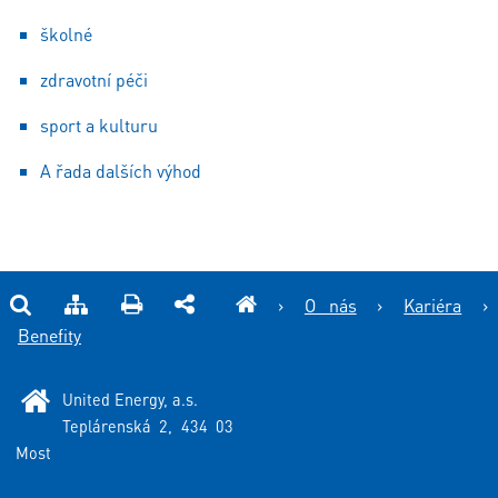
školné
zdravotní péči
sport a kulturu
A řada dalších výhod
›
O nás
›
Kariéra
›
Benefity
United Energy, a.s.
Teplárenská 2, 434 03
Most