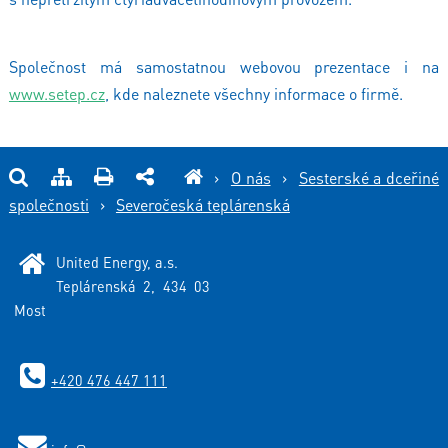
Společnost má samostatnou webovou prezentace i na
www.setep.cz
, kde naleznete všechny informace o firmě.
›
O nás
›
Sesterské a dceřiné
společnosti
›
Severočeská teplárenská
United Energy, a.s.
Teplárenská 2, 434 03
Most
+420 476 447 111