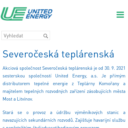
Severočeská teplárenská
Akciová společnost Severočeská teplárenská je od 30. 9. 2021
sesterskou společností United Energy, a.s. Je přímým
distributorem tepelné energie z Teplárny Komořany a
majitelem tepelných rozvodných zařízení zásobujících města
Most a Litvínov.
Stará se o provoz a údržbu výměníkových stanic a
navazujících sekundárních rozvodů. Zajišťuje havarijní službu
s nepřetržitým čtyřiadvacetihodinovým provozem.