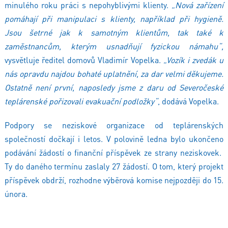
minulého roku práci s nepohyblivými klienty.
„Nová zařízení
pomáhají při manipulaci s klienty, například při hygieně.
Jsou šetrné jak k samotným klientům, tak také k
zaměstnancům, kterým usnadňují fyzickou námahu“,
vysvětluje ředitel domovů Vladimír Vopelka.
„Vozík i zvedák u
nás opravdu najdou bohaté uplatnění, za dar velmi děkujeme.
Ostatně není první, naposledy jsme z daru od Severočeské
teplárenské pořizovali evakuační podložky“
, dodává Vopelka.
Podpory se neziskové organizace od teplárenských
společností dočkají i letos. V polovině ledna bylo ukončeno
podávání žádostí o finanční příspěvek ze strany neziskovek.
Ty do daného termínu zaslaly 27 žádostí. O tom, který projekt
příspěvek obdrží, rozhodne výběrová komise nejpozději do 15.
února.