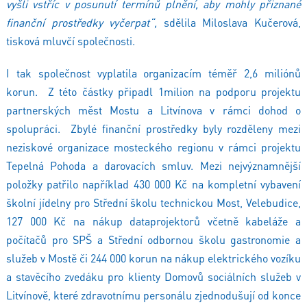
vyšli vstříc v posunutí termínů plnění, aby mohly přiznané
finanční prostředky vyčerpat“,
sdělila Miloslava Kučerová,
tisková mluvčí společnosti.
I tak společnost vyplatila organizacím téměř 2,6 miliónů
korun. Z této částky připadl 1milion na podporu projektu
partnerských měst Mostu a Litvínova v rámci dohod o
spolupráci. Zbylé finanční prostředky byly rozděleny mezi
neziskové organizace mosteckého regionu v rámci projektu
Tepelná Pohoda a darovacích smluv. Mezi nejvýznamnější
položky patřilo například 430 000 Kč na kompletní vybavení
školní jídelny pro Střední školu technickou Most, Velebudice,
127 000 Kč na nákup dataprojektorů včetně kabeláže a
počítačů pro SPŠ a Střední odbornou školu gastronomie a
služeb v Mostě či 244 000 korun na nákup elektrického vozíku
a stavěcího zvedáku pro klienty Domovů sociálních služeb v
Litvínově, které zdravotnímu personálu zjednodušují od konce